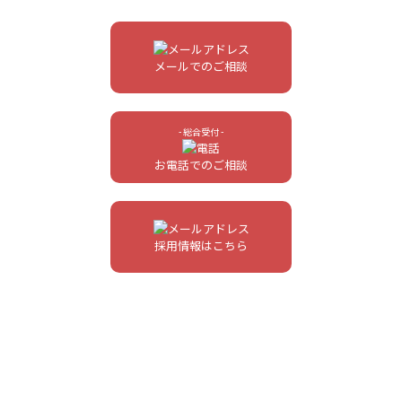
メールでのご相談
- 総合受付 -
お電話でのご相談
採用情報はこちら
- お客様の事業を強化する会社 - HUGO,Inc. -
〒542-0081 大阪府大阪市中央区南船場4-2-11 ベネトン心斎橋ビル10F
[
GoogleMap
]