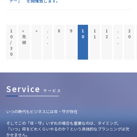
ナー」 を開催致します。
1
«
«
.
8
9
1
1
1
.
2
0
先
.
0
1
2
.
0
/
頭
.
.
3
0
Service
サービス
いつの時代もビジネスには攻・守が存在
そしてこの「攻・守」いずれの場合も重要なのは、タイミング。
「いつ」何をどれくらいやるのか？という具体的なプランニングは欠
かせません。