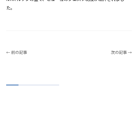
た。
← 前の記事
次の記事 →
Service
サービス
いつの時代もビジネスには攻・守が存在
そしてこの「攻・守」いずれの場合も重要なのは、タイミング。
「いつ」何をどれくらいやるのか？という具体的なプランニングは欠
かせません。
ヒューゴでは、こうしたビジネスの土台となる施策部分について戦略
とテクノロジーを融合させながら、実現可能なベストな解決策をご提