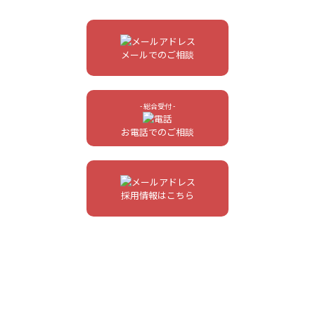
メールでのご相談
- 総合受付 -
お電話でのご相談
採用情報はこちら
- お客様の事業を強化する会社 - HUGO,Inc. -
〒542-0081 大阪府大阪市中央区南船場4-2-11 ベネトン心斎橋ビル10F
[
GoogleMap
]