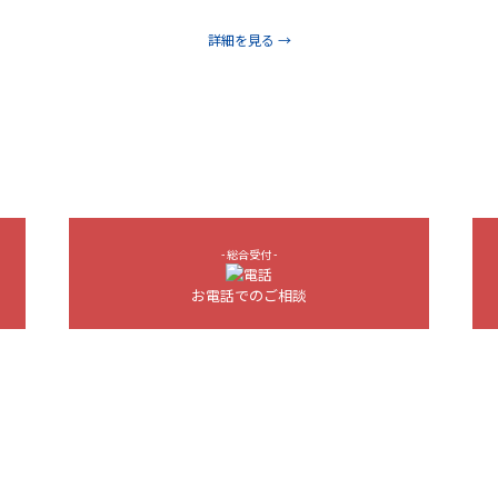
詳細を見る →
- 総合受付 -
お電話でのご相談
- お客様の事業を強化する会社 - HUGO,Inc. -
42-0081 大阪府大阪市中央区南船場4-2-11 ベネトン心斎橋ビル10F [
GoogleM