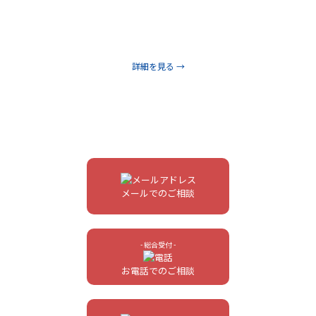
そこで、私たちの会社もビジネスモデルを変革し、労働集約的
なオペレーションを自動化するために、デジタルマーケティン
グツールやIoTソリューションの開発を進めています。
詳細を見る →
メールでのご相談
- 総合受付 -
お電話でのご相談