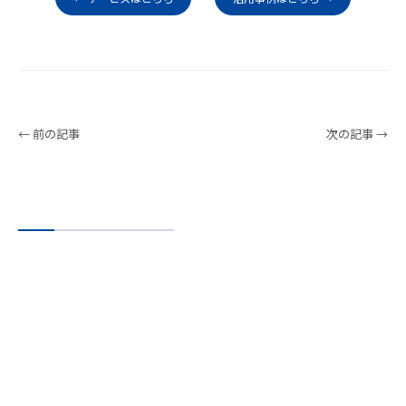
← 前の記事
次の記事 →
Service
サービス
いつの時代もビジネスには攻・守が存在
そしてこの「攻・守」いずれの場合も重要なのは、タイミング。
「いつ」何をどれくらいやるのか？という具体的なプランニングは欠
かせません。
ヒューゴでは、こうしたビジネスの土台となる施策部分について戦略
とテクノロジーを融合させながら、実現可能なベストな解決策をご提
供しています。