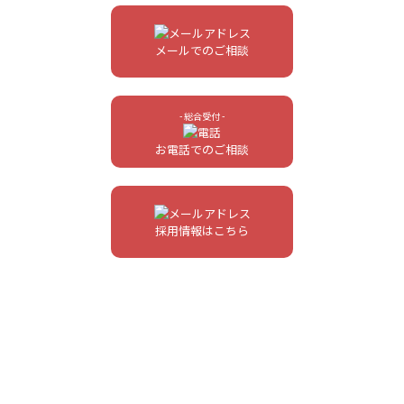
メールでのご相談
- 総合受付 -
お電話でのご相談
採用情報はこちら
- お客様の事業を強化する会社 - HUGO,Inc. -
〒542-0081 大阪府大阪市中央区南船場4-2-11 ベネトン心斎橋ビル10F
[
GoogleMap
]