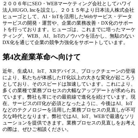
２００６年にSEO・WEBマーケティング会社としてハワイ
法人HUGO, Incを設立し、２０１５年より日本法人株式会社
ヒューゴとして、AI・IoTを活用したWebサービス・データ
サービスの開発・運営や、企業の業務改善・DX化のサポー
トを行っております。ヒューゴは、これまでに培ったマーケ
ティング、WEB、AI、IoTのノウハウを活かし、無駄のない
DX化を通じて企業の競争力強化をサポートしています。
第4次産業革命へ向けて
近年、生成AI、IoT、XRデバイス、ブロックチェーンの登場
により、私たちが体感したIT化以上の大きな変化が起ころう
としており、そのスピードは加速しています。これにより、
多くの業種で業務プロセスの大幅なアップデートが求められ
ています。弊社も常にその最前線で進化を続けています。現
在、サービスのIT化が必須となったように、今後はAI、IoT
などのテクノロジーを活用した業務プロセスの見直しが不可
欠な時代となります。弊社ではAI、IoT、WEBで最適なソリ
ューションを提供できます。業務プロセスの見直しをお考え
の際は、ぜひご相談ください。